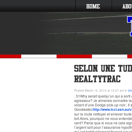
Posted March 15, 2015 at 12:07 am in
Un
. 51Why serait quelqu’un qui a sorti
agresseur? Je aimerais connaître la
volant d’une Dodge pick-up noir.. Il 
Goodwater,
http://www.icci.asn.au/
sur la route nettoyer et enlever toute
toit.Alors, pourquoi ne vous enten
cent? Parce que si vous ne cela si
l’argent soit pour l’assurance hypo
qui est habituellement financé par l