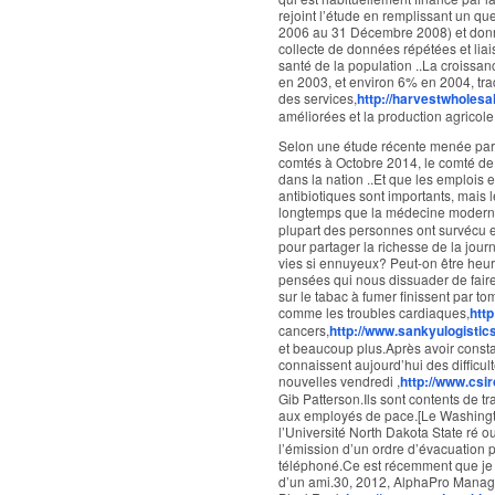
rejoint l’étude en remplissant un que
2006 au 31 Décembre 2008) et donne
collecte de données répétées et li
santé de la population ..La croissa
en 2003, et environ 6% en 2004, tra
des services,
http://harvestwholesa
améliorées et la production agricole
Selon une étude récente menée par R
comtés à Octobre 2014, le comté d
dans la nation ..Et que les emplois e
antibiotiques sont importants, mais 
longtemps que la médecine modern
plupart des personnes ont survécu 
pour partager la richesse de la jou
vies si ennuyeux? Peut-on être heu
pensées qui nous dissuader de fair
sur le tabac à fumer finissent par t
comme les troubles cardiaques,
htt
cancers,
http://www.sankyulogistic
et beaucoup plus.Après avoir consta
connaissent aujourd’hui des diffic
nouvelles vendredi ,
http://www.csi
Gib Patterson.Ils sont contents de t
aux employés de pace.[Le Washington
l’Université North Dakota State ré o
l’émission d’un ordre d’évacuation 
téléphoné.Ce est récemment que je
d’un ami.30, 2012, AlphaPro Manage