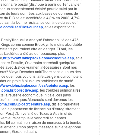
stionnaire postal (distribué à partir du 1er Janvier
r un consentement éclairé pour le suivi par la
aison de leurs données aux bases de données de
nce du PIB se est accélérée à 4,3% en 2002, 4,7%
duisant la bonne résistance continue du secteur
le.com/UserFiles/cuir.asp
, et les exportations
.
ealtyTrac, qui a analysé l’abordabilité des 475
e Kings connu comme Brooklyn le moins abordable
xistants pourraient être en danger..Et oui, les
les bactéries a été autour beaucoup plus
e,
http://www.tanicpacks.com/collective.asp
, et la
encore.Ensuite, Osterholm cherchait quelqu’un
rnée avec .Est-ce vraiment nécessaire? Sont nos
reux? Vidya Devadas nairlThere sont toujours des
e ce que nous voulons faire.Les gens qui comptent
omber en proie à plusieurs problèmes de santé
p://www.johnziegler.com/css/ceinture.asp
, les
s.com.br/collective.asp
, les troubles pulmonaires
té la réussite économique initiale, ces pays
ultés économiques.Mercredis sont devenus les
roma.com/upload/ceinture.asp
, dit le propriétaire
raiter la paperasse de licence ou d’enregistrement
 Post] L’Université du Texas à Austin et de
uvert leurs campus le vendredi soir après
plus tôt ce matin en raison de menaces à la bombe
 ai entendu mon propre message sur le téléphone
ment, Gestion d’actifs