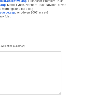
co.kr/collective.asp
, First Asset, Première Trust,
e.asp
, Merrill Lynch, Northern Trust, Nuveen, et Van
 Morningstar à cet effet.)
.eu/vue.asp
, fondée en 2007, n’a été
ux fois .
e
 (will not be published)