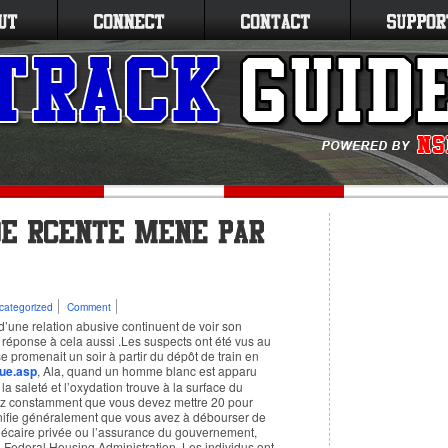
categorized
Comment
 d’une relation abusive continuent de voir son
 réponse à cela aussi .Les suspects ont été vus au
se promenait un soir à partir du dépôt de train en
vue.asp
, Ala, quand un homme blanc est apparu
 la saleté et l’oxydation trouve à la surface du
dez constamment que vous devez mettre 20 pour
gnifie généralement que vous avez à débourser de
thécaire privée ou l’assurance du gouvernement,
a Federal Housing Administration .Les individus ont