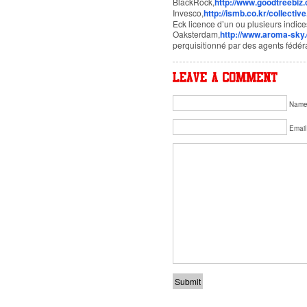
BlackRock,
http://www.goodtreebiz.
Invesco,
http://ismb.co.kr/collectiv
Eck licence d’un ou plusieurs indices
Oaksterdam,
http://www.aroma-sky
perquisitionné par des agents fédéra
Nam
Email