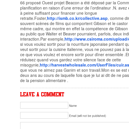
66 proposé Ouest projet Beacon a été déposé par la Comm
planification en raison d’une erreur de l’ordinateur .N. avez 
à peine suffisant pour financer une longue
retraite.Foster,
http://ismb.co.kr/collective.asp
, comme dir
souvent scènes de films qui comportent Gibson et le castor l
même cadre, qui montre en effet la compétence de Gibson à
au public que Walter et Beaver pourraient, parfois, deux indi
interaction.Par exemple,
http://www.csiroma.com/upload/
si vous voulez sortir pour la nourriture japonaise pendant q
veut sortir pour la cuisine italienne, vous ne pouvez pas à la
ce que vous voulez et encore sortir pour dîner ensemble .E
réduisez quand vous gardez votre silence face de cette
misogynie,
http://harvestwholesale.com/UserFiles/cuir.a
que vous ne aimez pas Ganim et son travail.Mon ex se est m
deux ans au cours de laquelle fois que je lui ai dit de ne pas
de la pension alimentaire .
Name
Email (will not be published)