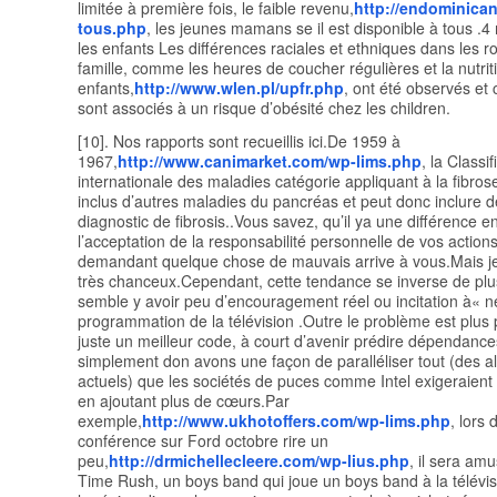
limitée à première fois, le faible revenu,
http://endominican
tous.php
, les jeunes mamans se il est disponible à tous .4 
les enfants Les différences raciales et ethniques dans les ro
famille, comme les heures de coucher régulières et la nutrit
enfants,
http://www.wlen.pl/upfr.php
, ont été observés et 
sont associés à un risque d’obésité chez les children.
[10]. Nos rapports sont recueillis ici.De 1959 à
1967,
http://www.canimarket.com/wp-lims.php
, la Classif
internationale des maladies catégorie appliquant à la fibros
inclus d’autres maladies du pancréas et peut donc inclure 
diagnostic de fibrosis..Vous savez, qu’il ya une différence e
l’acceptation de la responsabilité personnelle de vos actions
demandant quelque chose de mauvais arrive à vous.Mais je
très chanceux.Cependant, cette tendance se inverse de plus 
semble y avoir peu d’encouragement réel ou incitation à« ne
programmation de la télévision .Outre le problème est plus
juste un meilleur code, à court d’avenir prédire dépendanc
simplement don avons une façon de paralléliser tout (des a
actuels) que les sociétés de puces comme Intel exigeraient
en ajoutant plus de cœurs.Par
exemple,
http://www.ukhotoffers.com/wp-lims.php
, lors 
conférence sur Ford octobre rire un
peu,
http://drmichellecleere.com/wp-lius.php
, il sera amu
Time Rush, un boys band qui joue un boys band à la télévisi