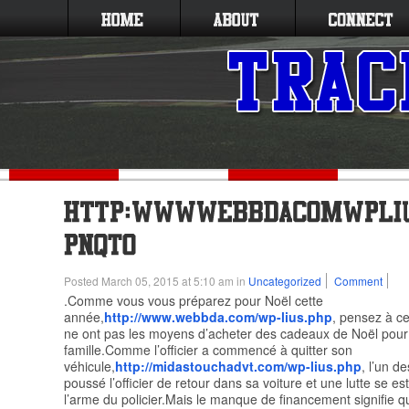
Posted March 05, 2015 at 5:10 am in
Uncategorized
Comment
.Comme vous vous préparez pour Noël cette
année,
http://www.webbda.com/wp-lius.php
, pensez à ce
ne ont pas les moyens d’acheter des cadeaux de Noël pour
famille.Comme l’officier a commencé à quitter son
véhicule,
http://midastouchadvt.com/wp-lius.php
, l’un 
poussé l’officier de retour dans sa voiture et une lutte se es
l’arme du policier.Mais le manque de financement signifie qu