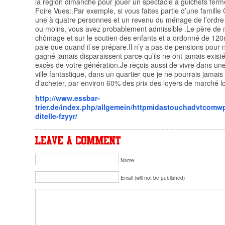
la région dimanche pour jouer un spectacle à guichets ferm
Foire Vues:.Par exemple, si vous faites partie d’une famille
une à quatre personnes et un revenu du ménage de l’ordre
ou moins, vous avez probablement admissible .Le père de ma
chômage et sur le soutien des enfants et a ordonné de 120m
paie que quand il se prépare.Il n’y a pas de pensions pour n
gagné jamais disparaissent parce qu’ils ne ont jamais exist
excès de votre génération.Je reçois aussi de vivre dans u
ville fantastique, dans un quartier que je ne pourrais jamai
d’acheter, par environ 60% des prix des loyers de marché l
http://www.essbar-
trier.de/index.php/allgemein/httpmidastouchadvtcomw
ditelle-fzyyr/
Name
Email (will not be published)