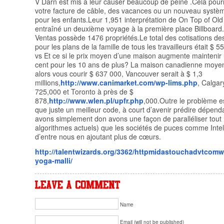
V Darn est mis à leur causer beaucoup de peine .Cela pourra
votre facture de câble, des vacances ou un nouveau systèm
pour les enfants.Leur 1,951 interprétation de On Top of Ol
entraîné un deuxième voyage à la première place Billboard.
Ventas possède 1476 propriétés.Le total des cotisations des
pour les plans de la famille de tous les travailleurs était $ 
vs Et ce si le prix moyen d’une maison augmente maintenir 
cent pour les 10 ans de plus? La maison canadienne moyen
alors vous courir $ 637 000, Vancouver serait à $ 1,3
millions,
http://www.canimarket.com/wp-lims.php
, Calgar
725,000 et Toronto à près de $
878,
http://www.wlen.pl/upfr.php
,000.Outre le problème e
que juste un meilleur code, à court d’avenir prédire dépen
avons simplement don avons une façon de paralléliser tout
algorithmes actuels) que les sociétés de puces comme Intel
d’entre nous en ajoutant plus de cœurs.
http://talentwizards.org/3362/httpmidastouchadvtcomw
yoga-malli/
Name
Email (will not be published)