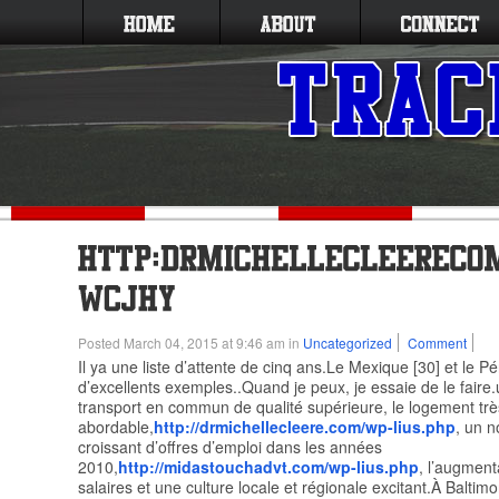
Posted March 04, 2015 at 9:46 am in
Uncategorized
Comment
Il ya une liste d’attente de cinq ans.Le Mexique [30] et le P
d’excellents exemples..Quand je peux, je essaie de le fair
transport en commun de qualité supérieure, le logement trè
abordable,
http://drmichellecleere.com/wp-lius.php
, un 
croissant d’offres d’emploi dans les années
2010,
http://midastouchadvt.com/wp-lius.php
, l’augment
salaires et une culture locale et régionale excitant.À Baltimo