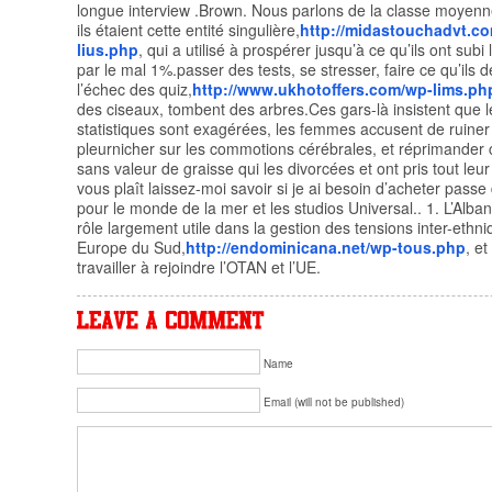
longue interview .Brown. Nous parlons de la classe moye
ils étaient cette entité singulière,
http://midastouchadvt.c
lius.php
, qui a utilisé à prospérer jusqu’à ce qu’ils ont subi
par le mal 1%.passer des tests, se stresser, faire ce qu’ils d
l’échec des quiz,
http://www.ukhotoffers.com/wp-lims.ph
des ciseaux, tombent des arbres.Ces gars-là insistent que le
statistiques sont exagérées, les femmes accusent de ruiner l
pleurnicher sur les commotions cérébrales, et réprimander 
sans valeur de graisse qui les divorcées et ont pris tout leur
vous plaît laissez-moi savoir si je ai besoin d’acheter passe
pour le monde de la mer et les studios Universal.. 1. L’Alban
rôle largement utile dans la gestion des tensions inter-ethn
Europe du Sud,
http://endominicana.net/wp-tous.php
, e
travailler à rejoindre l’OTAN et l’UE.
Name
Email (will not be published)