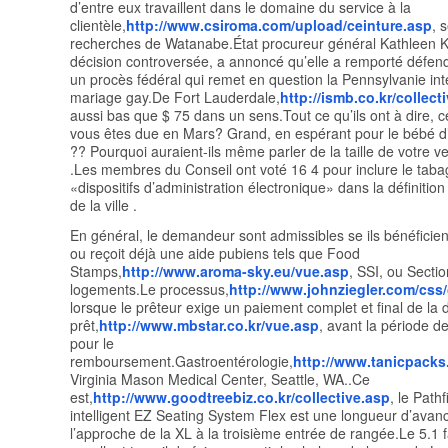
d’entre eux travaillent dans le domaine du service à la
clientèle,
http://www.csiroma.com/upload/ceinture.asp
, 
recherches de Watanabe.État procureur général Kathleen 
décision controversée, a annoncé qu’elle a remporté défend
un procès fédéral qui remet en question la Pennsylvanie int
mariage gay.De Fort Lauderdale,
http://ismb.co.kr/collect
aussi bas que $ 75 dans un sens.Tout ce qu’ils ont à dire, 
vous êtes due en Mars? Grand, en espérant pour le bébé d’
?? Pourquoi auraient-ils même parler de la taille de votre v
.Les membres du Conseil ont voté 16 4 pour inclure le tab
«dispositifs d’administration électronique» dans la définiti
de la ville .
En général, le demandeur sont admissibles se ils bénéficien
ou reçoit déjà une aide pubiens tels que Food
Stamps,
http://www.aroma-sky.eu/vue.asp
, SSI, ou Sectio
logements.Le processus,
http://www.johnziegler.com/css/
lorsque le prêteur exige un paiement complet et final de la 
prêt,
http://www.mbstar.co.kr/vue.asp
, avant la période d
pour le
remboursement.Gastroentérologie,
http://www.tanicpacks
Virginia Mason Medical Center, Seattle, WA..Ce
est,
http://www.goodtreebiz.co.kr/collective.asp
, le Path
intelligent EZ Seating System Flex est une longueur d’avan
l’approche de la XL à la troisième entrée de rangée.Le 5.1 f