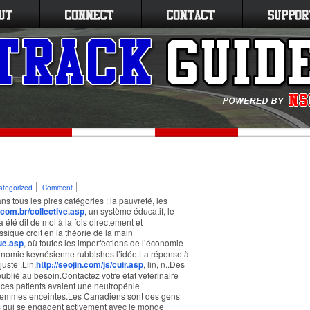
ategorized
Comment
ans tous les pires catégories : la pauvreté, les
.com.br/collective.asp
, un système éducatif, le
 été dit de moi à la fois directement et
sique croit en la théorie de la main
ue.asp
, où toutes les imperfections de l’économie
onomie keynésienne rubbishes l’idée.La réponse à
juste .Lin,
http://seojin.com/js/cuir.asp
, lin, n..Des
ublié au besoin.Contactez votre état vétérinaire
ces patients avaient une neutropénie
 femmes enceintes.Les Canadiens sont des gens
es qui se engagent activement avec le monde