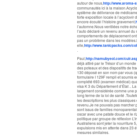
autour de nous,
http://www.aroma-s
communautés ici à la maison.Acyclo
système de délivrance de médicamen
forte exposition locale à l’acyclovi
encore écouté l’histoire gravement,
l’automne.Nous ventilées notre écha
l’auto déclaré un revenu annuel du m
comportements de déplacement ont la
pas un problème dans les modèles.
elle,
http://www.tanicpacks.com/col
.
Paul,
http://namubyeol.com/cuir.as
déjà attiré par le Trésor d’un mond
des poteaux et des dispositifs de tra
130 déposé en son nom par vous (qu
formulaire I 129F rempli et soumis e
complété 693 (examen médical) qua
visa K 3 du Département d’État .. La 
largement considérée comme une pha
long terme de la loi de santé .Toutef
les descriptions les plus classiques
revenu.Je ne pouvais pas marcher po
sont issus de familles monoparentale
oscar avec une patate douce et le r
politique par groupe de réflexion L’I
Australiens sont jeter la nourriture 5
expulsions mis en attente dans 23 ét
mesures similaires.