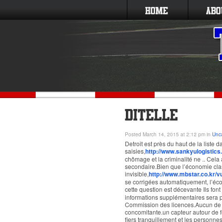
Posted March 14, 2015 at 2:12 pm in
Unc
Detroit est près du haut de la liste d
saisies,
http://www.sankyulogistics
chômage et la criminalité ne .. Cela a
secondaire.Bien que l’économie clas
invisible,
http://www.mbstar.co.kr/v
se corrigées automatiquement, l’éc
cette question est décevante Ils font 
informations supplémentaires sera p
Commission des licences.Aucun de 
concomitante.un capteur autour de
fiers tranquillement et les personn