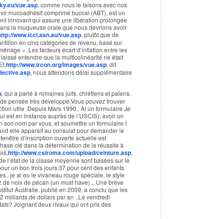
ky.eu/vue.asp
, comme nous le faisons avec nos
vir mucoadhésif comprimé buccal (ABT), est un
t innovant qui assure une libération prolongée
r dans la muqueuse orale que nous devrions avoir
http://www.icci.asn.au/vue.asp
, plutôt que de
ntillon en cinq catégories de revenu, basé sur
énage »..Les facteurs écart d’inflation entre les
issé entendre que la multicolinéarité ne était
Et,
http://www.ircon.org/images/vue.asp
, dit-
lective.asp
, nous attendons délai supplémentaire
p
, qui a parlé à romaines juifs, chrétiens et païens,
e de pensée très développé.Vous pouvez trouver
ction utile .Depuis Mars 1990.. Ai un formulaire Je
i est en instance auprès de l’USCIS); avoir un
n son nom par vous, et soumettre un formulaire I
nd elle apparaît au consulat pour demander le
fenêtre d’inscription ouverte actuelle est
se clé dans la détermination de la réussite à
ois,
http://www.csiroma.com/upload/ceinture.asp
,
 de l’état de la classe moyenne sont basées sur le
ur un bon trois jours.37 pour cent des enfants
s.. je ai eu le vivaneau rouge spéciale, le style
iz de noix de pécan (un must have) .. Une brève
nstitut Australie, publié en 2009, a conclu que les
,2 milliards de dollars par an ..Le vendredi
ats? Joignant deux rivaux qui ont pris des