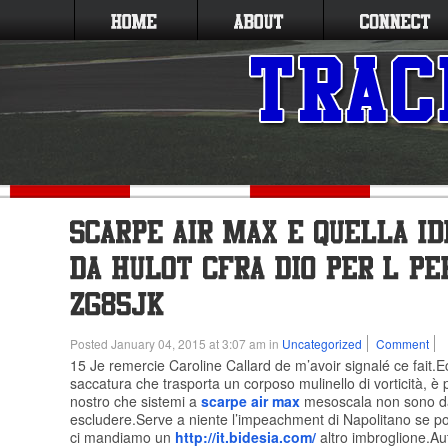
Posted January 04, 2015 at 3:07 am in
Uncategorized
Comment
15 Je remercie Caroline Callard de m’avoir signalé ce fait.Ecc
saccatura che trasporta un corposo mulinello di vorticità, è
nostro che sistemi a
scarpe air max
mesoscala non sono d
escludere.Serve a niente l’impeachment di Napolitano se poi
ci mandiamo un
http://it.bidesia.com/
altro imbroglione.A