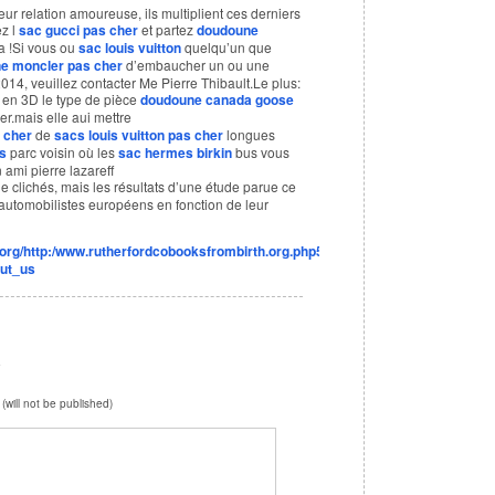
eur relation amoureuse, ils multiplient ces derniers
ez l
sac gucci pas cher
et partez
doudoune
 !Si vous ou
sac louis vuitton
quelqu’un que
e moncler pas cher
d’embaucher un ou une
2014, veuillez contacter Me Pierre Thibault.Le plus:
r en 3D le type de pièce
doudoune canada goose
r.mais elle aui mettre
 cher
de
sacs louis vuitton pas cher
longues
s
parc voisin où les
sac hermes birkin
bus vous
 ami pierre lazareff
e clichés, mais les résultats d’une étude parue ce
s automobilistes européens en fonction de leur
.org/http:/www.rutherfordcobooksfrombirth.org.php5-
out_us
e
 (will not be published)