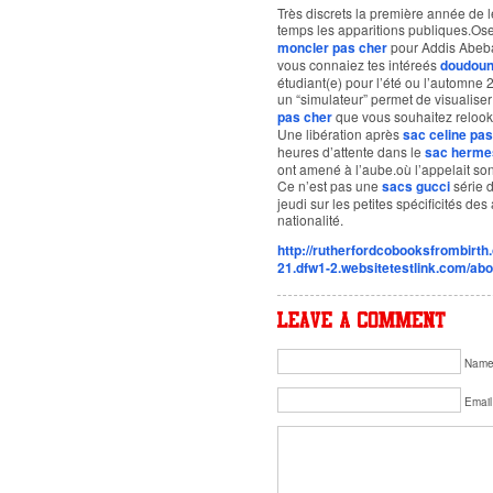
Très discrets la première année de l
temps les apparitions publiques.Os
moncler pas cher
pour Addis Abeba
vous connaiez tes intéreés
doudoun
étudiant(e) pour l’été ou l’automne 
un “simulateur” permet de visualise
pas cher
que vous souhaitez relooke
Une libération après
sac celine pas
heures d’attente dans le
sac herme
ont amené à l’aube.où l’appelait son
Ce n’est pas une
sacs gucci
série d
jeudi sur les petites spécificités de
nationalité.
http://rutherfordcobooksfrombirth
21.dfw1-2.websitetestlink.com/ab
Nam
Email