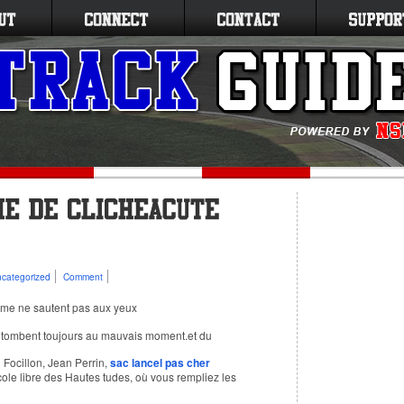
categorized
Comment
mme ne sautent pas aux yeux
e tombent toujours au mauvais moment.et du
 Focillon, Jean Perrin,
sac lancel pas cher
cole libre des Hautes tudes, où vous rempliez les