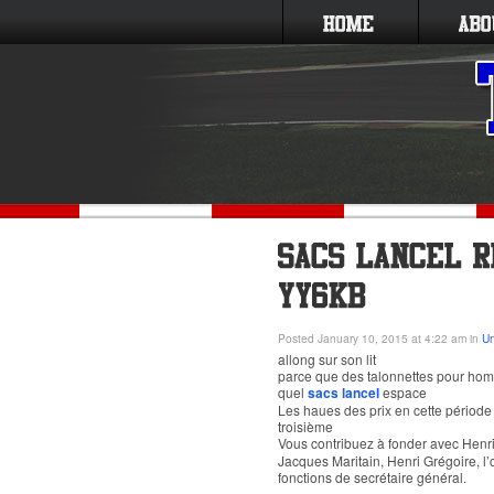
Posted January 10, 2015 at 4:22 am in
Un
allong sur son lit
parce que des talonnettes pour ho
quel
sacs lancel
espace
Les haues des prix en cette périod
troisième
Vous contribuez à fonder avec Henri
Jacques Maritain, Henri Grégoire, l’
fonctions de secrétaire général.