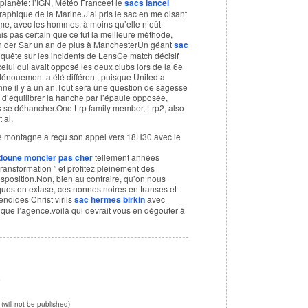
 planète: l’IGN, Météo Franceet le
sacs lancel
phique de la Marine.J’ai pris le sac en me disant
femme, avec les hommes, à moins qu’elle n’eût
ais pas certain que ce fût la meilleure méthode,
 der Sar un an de plus à ManchesterUn géant
sac
uête sur les incidents de LensCe match décisif
celui qui avait opposé les deux clubs lors de la 6e
 dénouement a été différent, puisque United a
onne il y a un an.Tout sera une question de sagesse
t d’équilibrer la hanche par l’épaule opposée,
s se déhancher.One Lrp family member, Lrp2, also
 al.
e montagne a reçu son appel vers 18H30.avec le
doune moncler pas cher
tellement années
transformation ” et profitez pleinement des
isposition.Non, bien au contraire, qu’on nous
iques en extase, ces nonnes noires en transes et
endides Christ virils
sac hermes birkin
avec
ique l’agence.voilà qui devrait vous en dégoûter à
e
 (will not be published)