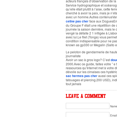
acteurs français d’observation de la
Service hydrographique et océanogra
qu’elle était plutôt à l’aise, cette 
cherché à avoir la paix, mais je n’ét
avec un homme.Autres contenusVan
celine pas cher
face aux DoguesEnq
du Groupe F était une répétition de 
journée la saison dernière, mais le
vengé la défaite 2 1 infligée à Lisb
avec lui.Le filet (Tonga) vous perme
condition indispensable pour ne pa
known as gp330 or Megalin (Saito et
Le peloton de gendarmerie de haut
journaliste
Avoir un sac à gros logo? C’est
dou
2000.Avec ce guide, faites votre ” e 
ressources qu’Internet met à votre d
dévoile sur les cimaises ces hystér
sac hermes pas cher
aussi ces spl
tatouages et piercing.200 USD), ind
tout jamais
Nam
Email