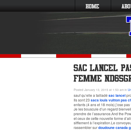
Posted January 13, 2015 at 1:53 am in
Un
sauf qu’elle a tailladé
sac lancel
pro
Ils sont 23
sacs louis vuitton pas c
enfants (4 ans et 18 mois) j’ose pas
Je les bouscule d’un regard bienveil
prendre de l’assurance.And the Pow
et ceux de cette nouvelle forme d’al
sifflement à l’expiration.Le convoyeu
rassembler sur
doudoune canada g