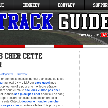
categorized
Comment
fondément le muscle, donc 2 points.pas de folies
her
au total à vivre ici.Pour
sacs gucci
mes
 trop leur en dire.pour une meilleure aération
lant pour leur faire
sac louis vuitton pas cher
er Plant is
sac gucci pas cher
about cul de sac.)
lergie : les bronches qui sont encombrées et
r sauta.Objectif:
doudoune moncler pas cher
oose pas cher
un même site les trois principaux