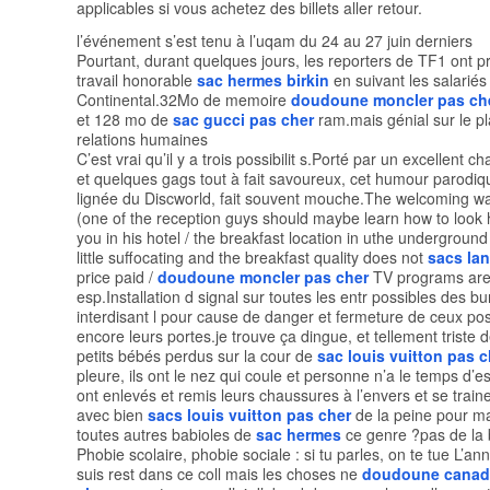
applicables si vous achetez des billets aller retour.
l’événement s’est tenu à l’uqam du 24 au 27 juin derniers
Pourtant, durant quelques jours, les reporters de TF1 ont 
travail honorable
sac hermes birkin
en suivant les salariés
Continental.32Mo de memoire
doudoune moncler pas ch
et 128 mo de
sac gucci pas cher
ram.mais génial sur le p
relations humaines
C’est vrai qu’il y a trois possibilit s.Porté par un excellent c
et quelques gags tout à fait savoureux, cet humour parodiq
lignée du Discworld, fait souvent mouche.The welcoming wa
(one of the reception guys should maybe learn how to look
you in his hotel / the breakfast location in uthe underground 
little suffocating and the breakfast quality does not
sacs lan
price paid /
doudoune moncler pas cher
TV programs are 
esp.Installation d signal sur toutes les entr possibles des b
interdisant l pour cause de danger et fermeture de ceux po
encore leurs portes.je trouve ça dingue, et tellement triste d
petits bébés perdus sur la cour de
sac louis vuitton pas c
pleure, ils ont le nez qui coule et personne n’a le temps d’es
ont enlevés et remis leurs chaussures à l’envers et se tra
avec bien
sacs louis vuitton pas cher
de la peine pour ma
toutes autres babioles de
sac hermes
ce genre ?pas de la 
Phobie scolaire, phobie sociale : si tu parles, on te tue L’ann
suis rest dans ce coll mais les choses ne
doudoune canad