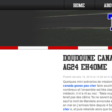
Posted January 16, 2015 at 12:38 am in
Quelques mini scénarios de missio
canada goose pas cher
faire sourir
nombreux et l’ensemble est très cl
médecin, il m’a rit au nez : “Mais voyon
ferait pas des câlins.”Ils ne savent
sauf la mort de Mandela annoncée
an mal an j’arrivais faire depuis 4
cher
e, et puis rebelote alors que to