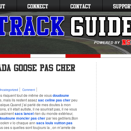
Uncategorized
Comment
ns risquent tout de même de vous
doudoune
e, mais ils restent assez
sac celine pas cher
peu
assique.Quand j’ai parlé de mes doutes à mon
s, s’il était autiste, il ne sourirait pas, il ne vous
 quasiment
sacs lancel
rien du monde extérieur,
doudoune moncler pas cher
par les geôliers.Bon
 5oookm v lo chaque ann
sacs louis vuitton pas
us ces s quelles sont toujours la , on m’arrete de