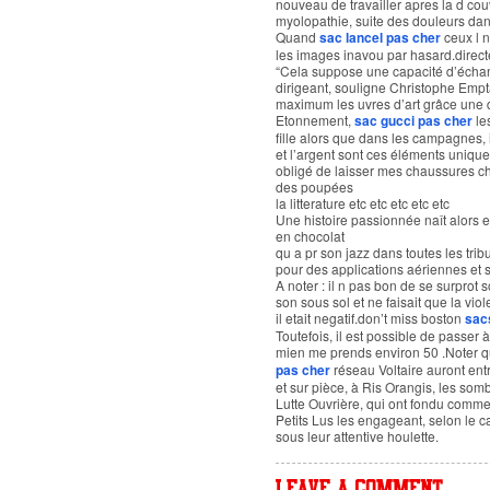
nouveau de travailler apres la d co
myolopathie, suite des douleurs dan
Quand
sac lancel pas cher
ceux l 
les images inavou par hasard.direct
“Cela suppose une capacité d’échang
dirigeant, souligne Christophe Em
maximum les uvres d’art grâce une di
Etonnement,
sac gucci pas cher
le
fille alors que dans les campagnes, i
et l’argent sont ces éléments uniqu
obligé de laisser mes chaussures ch
des poupées
la litterature etc etc etc etc etc
Une histoire passionnée naît alors 
en chocolat
qu a pr son jazz dans toutes les trib
pour des applications aériennes et 
A noter : il n pas bon de se surprot 
son sous sol et ne faisait que la viol
il etait negatif.don’t miss boston
sac
Toutefois, il est possible de passer
mien me prends environ 50 .Noter q
pas cher
réseau Voltaire auront ent
et sur pièce, à Ris Orangis, les s
Lutte Ouvrière, qui ont fondu comme
Petits Lus les engageant, selon le c
sous leur attentive houlette.