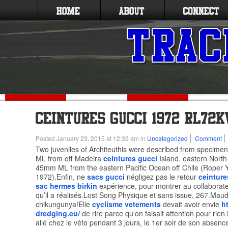
Posted January 23, 2015 at 12:39 am in
Uncategorized
Comment
Two juveniles of Architeuthis were described from specime
ML from off Madeira
ceintures gucci
Island, eastern North
45mm ML from the eastern Pacific Ocean off Chile (Roper 
1972).Enfin, ne
sacs gucci
négligez pas le retour
ceintur
sac hermes birkin
expérience, pour montrer au collaborate
qu’il a réalisés.Lost Song Physique et sans issue, 267.Maud
chikungunya!Elle
cyclisme vetements
devait avoir envie
ht
dredging.eu/
de rire parce qu’on faisait attention pour rien.
allé chez le véto pendant 3 jours, le 1er soir de son absen