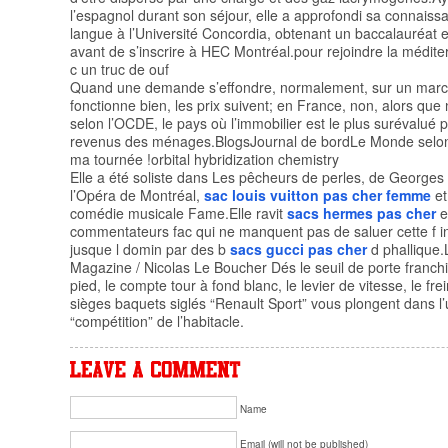
l’espagnol durant son séjour, elle a approfondi sa connaiss
langue à l’Université Concordia, obtenant un baccalauréat e
avant de s’inscrire à HEC Montréal.pour rejoindre la médit
c un truc de ouf
Quand une demande s’effondre, normalement, sur un marc
fonctionne bien, les prix suivent; en France, non, alors que 
selon l’OCDE, le pays où l’immobilier est le plus surévalué 
revenus des ménages.BlogsJournal de bordLe Monde selo
ma tournée !orbital hybridization chemistry
Elle a été soliste dans Les pêcheurs de perles, de Georges 
l’Opéra de Montréal,
sac louis vuitton pas cher femme
et
comédie musicale Fame.Elle ravit
sacs hermes pas cher
e
commentateurs fac qui ne manquent pas de saluer cette f in
jusque l domin par des b
sacs gucci pas cher
d phallique.
Magazine / Nicolas Le Boucher Dés le seuil de porte franch
pied, le compte tour à fond blanc, le levier de vitesse, le fre
sièges baquets siglés “Renault Sport” vous plongent dans l’
“compétition” de l’habitacle.
Name
Email (will not be published)