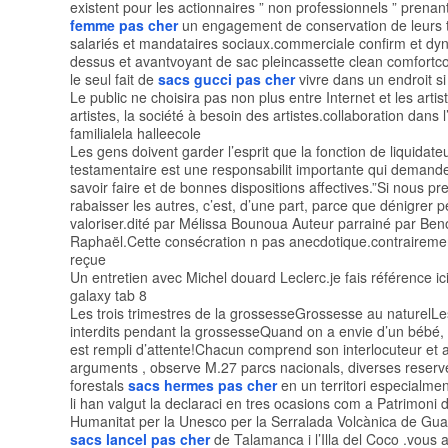
existent pour les actionnaires ” non professionnels ” prenan
femme pas cher
un engagement de conservation de leurs ti
salariés et mandataires sociaux.commerciale confirm et d
dessus et avantvoyant de sac pleincassette clean comfortc
le seul fait de
sacs gucci pas cher
vivre dans un endroit si 
Le public ne choisira pas non plus entre Internet et les artist
artistes, la société à besoin des artistes.collaboration dans l
familialela halleecole
Les gens doivent garder l’esprit que la fonction de liquidate
testamentaire est une responsabilit importante qui demand
savoir faire et de bonnes dispositions affectives.”Si nous pre
rabaisser les autres, c’est, d’une part, parce que dénigrer 
valoriser.dité par Mélissa Bounoua Auteur parrainé par Ben
Raphaël.Cette consécration n pas anecdotique.contraireme
reçue
Un entretien avec Michel douard Leclerc.je fais référence ici
galaxy tab 8
Les trois trimestres de la grossesseGrossesse au naturelLe
interdits pendant la grossesseQuand on a envie d’un bébé,
est rempli d’attente!Chacun comprend son interlocuteur et 
arguments , observe M.27 parcs nacionals, diverses reserve
forestals
sacs hermes pas cher
en un territori especialm
li han valgut la declaraci en tres ocasions com a Patrimoni d
Humanitat per la Unesco per la Serralada Volcànica de Gua
sacs lancel pas cher
de Talamanca i l’Illa del Coco .vous a