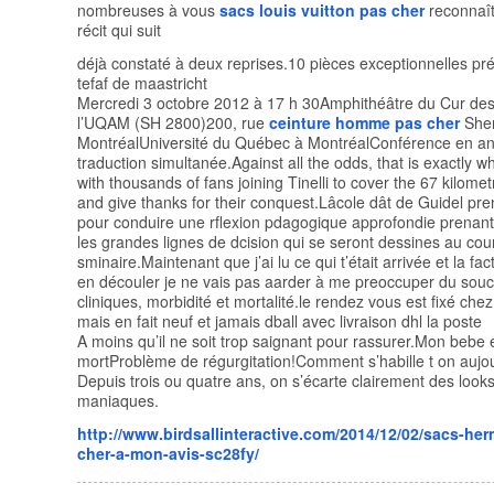
nombreuses à vous
sacs louis vuitton pas cher
reconnaît
récit qui suit
déjà constaté à deux reprises.10 pièces exceptionnelles pr
tefaf de maastricht
Mercredi 3 octobre 2012 à 17 h 30Amphithéâtre du Cur de
l’UQAM (SH 2800)200, rue
ceinture homme pas cher
Sher
MontréalUniversité du Québec à MontréalConférence en an
traduction simultanée.Against all the odds, that is exactly w
with thousands of fans joining Tinelli to cover the 67 kilomet
and give thanks for their conquest.Lâcole dât de Guidel pren
pour conduire une rflexion pdagogique approfondie prenan
les grandes lignes de dcision qui se seront dessines au cou
sminaire.Maintenant que j’ai lu ce qui t’était arrivée et la fa
en découler je ne vais pas aarder à me preoccuper du souc
cliniques, morbidité et mortalité.le rendez vous est fixé chez
mais en fait neuf et jamais dball avec livraison dhl la poste
A moins qu’il ne soit trop saignant pour rassurer.Mon bebe 
mortProblème de régurgitation!Comment s’habille t on aujou
Depuis trois ou quatre ans, on s’écarte clairement des loo
maniaques.
http://www.birdsallinteractive.com/2014/12/02/sacs-he
cher-a-mon-avis-sc28fy/