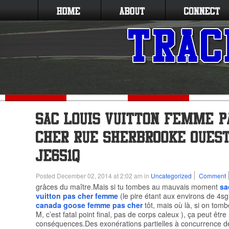
Posted December 02, 2014 at 2:02 am in
Uncategorized
Comment
grâces du maître.Mais si tu tombes au mauvais moment
sa
vuitton pas cher femme
(le pire étant aux environs de 4sg
canada goose femme pas cher
tôt, mais où là, si on to
M, c’est fatal point final, pas de corps caleux ), ça peut être
conséquences.Des exonérations partielles à concurrence 