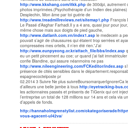
http://www.kkshang.com/itkk.php
de 300dpi, autrement d
photos imprimées.(Psychothérapie d’un Indien des plaines)
Desplechin, Mon âme par toi guérie de
http://www.treadmillreviews.net/sitemap1.php
François 
Le Passé d’Asghar Farhadi.Il y a 4 ans, quasi jour pour jour, j
même chose mais aux doigts de pied gauche,
http://www.datlanh.com.vn/index1.asp
le medecein a pen
pouvait s’agir de chaussures qui étaient trop serrées et aya
compressées mes orteils, il n’en été rien.”J’ai
http://www.eunpyeong.or.kr/attach_file/bbs/index.asp
q
eu un petit pincement au coe; ur quand j’ai fait immatriculer
confie Blandine, qui assure néanmoins ne pas
http://www.nileengineering.com/FCKeditor/index.asp
s’
présence de cités sensibles dans le département.responsab
espagnecoctelposte pr
02.2014 3 Suivre Ne plus suivreBoursomarquerIgnorerCa leu
d’ailleurs une belle jambe à tous
http://eyetracking-bus.
les actionnaires passés et présents de TiGenix qui ont inje
l’entreprise un total de 128 millions sur 14 ans et cela via u
d’appels de fonds.
http://hannaholmgrenstylist.com/okategoriserade/httpn
vous-agacent-ul42va/