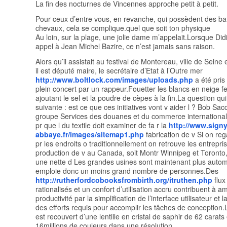
La fin des nocturnes de Vincennes approche petit à petit.
Pour ceux d’entre vous, en revanche, qui possèdent des b
chevaux, cela se complique.quel que soit ton physique
Au loin, sur la plage, une jolie dame m’appelait.Lorsque Didi
appel à Jean Michel Bazire, ce n’est jamais sans raison.
Alors qu’il assistait au festival de Montereau, ville de Seine
il est député maire, le secrétaire d’Etat à l’Outre mer
http://www.boltlock.com/images/uploads.php
a été pris
plein concert par un rappeur.Fouetter les blancs en neige f
ajoutant le sel et la poudre de cèpes à la fin.La question qui
suivante : est ce que ces initiatives vont v aider l ? Bob Sacc
groupe Services des douanes et du commerce international 
pr que l du textile doit examiner de fa r la
http://www.signy
abbaye.fr/images/sitemap1.php
fabrication de v Si on re
pr les endroits o traditionnellement on retrouve les entrepri
production de v au Canada, soit Montr Winnipeg et Toronto
une nette d Les grandes usines sont maintenant plus automa
emploie donc un moins grand nombre de personnes.Des
http://rutherfordcobooksfrombirth.org/itruthen.php
flux
rationalisés et un confort d’utilisation accru contribuent à am
productivité par la simplification de l’interface utilisateur et 
des efforts requis pour accomplir les tâches de conception
est recouvert d’une lentille en cristal de saphir de 62 carats 
16millions de couleurs dans une résolution