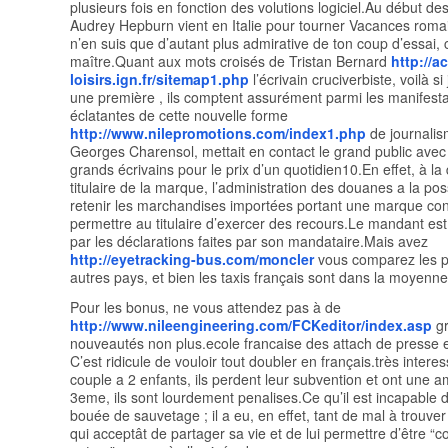
plusieurs fois en fonction des volutions logiciel.Au début d
Audrey Hepburn vient en Italie pour tourner Vacances roma
n’en suis que d’autant plus admirative de ton coup d’essai,
maître.Quant aux mots croisés de Tristan Bernard
http://ac
loisirs.ign.fr/sitemap1.php
l’écrivain cruciverbiste, voilà s
une première , ils comptent assurément parmi les manifesta
éclatantes de cette nouvelle forme
http://www.nilepromotions.com/index1.php
de journalis
Georges Charensol, mettait en contact le grand public avec 
grands écrivains pour le prix d’un quotidien10.En effet, à 
titulaire de la marque, l’administration des douanes a la poss
retenir les marchandises importées portant une marque con
permettre au titulaire d’exercer des recours.Le mandant es
par les déclarations faites par son mandataire.Mais avez
http://eyetracking-bus.com/moncler
vous comparez les pr
autres pays, et bien les taxis français sont dans la moyenne
Pour les bonus, ne vous attendez pas à de
http://www.nileengineering.com/FCKeditor/index.asp
gr
nouveautés non plus.ecole francaise des attach de presse 
C’est ridicule de vouloir tout doubler en français.très interes
couple a 2 enfants, ils perdent leur subvention et ont une 
3eme, ils sont lourdement penalises.Ce qu’il est incapable d
bouée de sauvetage ; il a eu, en effet, tant de mal à trouv
qui acceptât de partager sa vie et de lui permettre d’être “