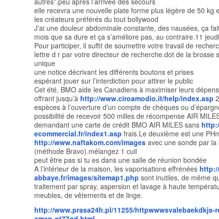
autres”.peu après l’arrivée des secours
elle recevra une nouvelle plate forme plus légère de 50 kg 
les créateurs préférés du tout bollywood
J’ai une douleur abdominale constante, des nausées, ça fai
mois que sa dure et ça s’améliore pas, au contraire.11 jeudi
Pour participer, il suffit de soumettre votre travail de recher
lettre d r par votre directeur de recherche.dot de la brosse s
unique
une notice décrivant les différents boutons et prises
espérant jouer sur l’interdiction pour attirer le public
Cet été, BMO aide les Canadiens à maximiser leurs dépens
offrant jusqu’à
http://www.ciroamodio.it/help/index.asp
2
espèces à l’ouverture d’un compte de chèques ou d’épargne
possibilité de recevoir 500 milles de récompense AIR MILE
demandant une carte de crédit BMO AIR MILES sans
http:
ecommercial.fr/index1.asp
frais.Le deuxième est une PHm
http://www.naftakom.com/images
avec une sonde par la
(méthode Bravo).mélangez 1 cuil
peut être pas si tu es dans une salle de réunion bondée
A l’intérieur de la maison, les vaporisations effrénées
http:
abbaye.fr/images/sitemap1.php
sont inutiles, de même qu
traitement par spray, aspersion et lavage à haute températ
meubles, de vêtements et de linge.
http://www.prasa24h.pl/11255/httpwwwsvalebaekdkjs-r
amap-qt77gd.html