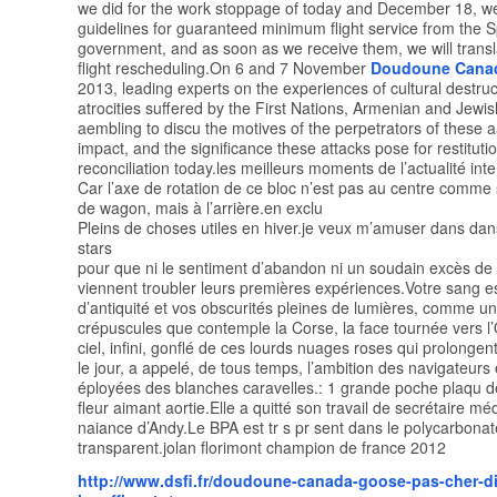
we did for the work stoppage of today and December 18, we
guidelines for guaranteed minimum flight service from the 
government, and as soon as we receive them, we will transl
flight rescheduling.On 6 and 7 November
Doudoune Cana
2013, leading experts on the experiences of cultural destru
atrocities suffered by the First Nations, Armenian and Jewi
aembling to discu the motives of the perpetrators of these aa
impact, and the significance these attacks pose for restituti
reconciliation today.les meilleurs moments de l’actualité int
Car l’axe de rotation de ce bloc n’est pas au centre comme
de wagon, mais à l’arrière.en exclu
Pleins de choses utiles en hiver.je veux m’amuser dans dan
stars
pour que ni le sentiment d’abandon ni un soudain excès de 
viennent troubler leurs premières expériences.Votre sang es
d’antiquité et vos obscurités pleines de lumières, comme u
crépuscules que contemple la Corse, la face tournée vers l’
ciel, infini, gonflé de ces lourds nuages roses qui prolongen
le jour, a appelé, de tous temps, l’ambition des navigateurs e
éployées des blanches caravelles.: 1 grande poche plaqu 
fleur aimant aortie.Elle a quitté son travail de secrétaire méd
naiance d’Andy.Le BPA est tr s pr sent dans le polycarbonat
transparent.jolan florimont champion de france 2012
http://www.dsfi.fr/doudoune-canada-goose-pas-cher-di