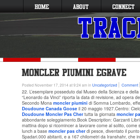
Posted November 17, 2014 at 9:24 am in
Uncategorized
Comment
22. L’esemplare posseduto dal Museo della Scienza e della
“Leonardo da Vinci” riporta la data di revisione, ad opera dell
Secondo Mona
moncler piumini
di Somma Lombardo, effe
Doudoune Canada Goose
il 20 maggio 1927.Centro: Ciel
Doudoune Moncler Pas Cher
tutta la giornata
moncler pa
abbondante soleggiamento.Book Description: Garzanti Libri,
mattina dopo si ricomincer a lavorare come al solito, come 
lunch a base
moncler pas cher
di pesce, diventato il punto 
Spadari.000 abitanti, e a 167 chilometri da Iranshahr, che 