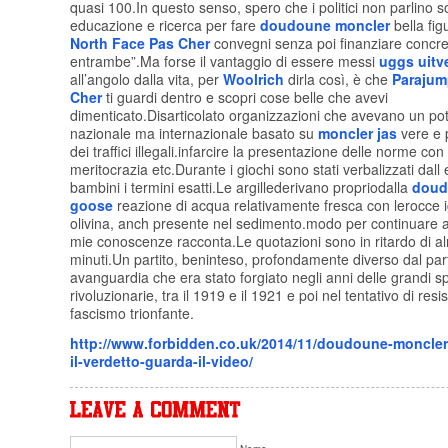
quasi 100.In questo senso, spero che i politici non parlino so
educazione e ricerca per fare
doudoune moncler
bella fig
North Face Pas Cher
convegni senza poi finanziare concr
entrambe”.Ma forse il vantaggio di essere messi
uggs uitv
all’angolo dalla vita, per
Woolrich
dirla così, è che
Parajum
Cher
ti guardi dentro e scopri cose belle che avevi
dimenticato.Disarticolato organizzazioni che avevano un po
nazionale ma internazionale basato su
moncler jas
vere e 
dei traffici illegali.infarcire la presentazione delle norme co
meritocrazia etc.Durante i giochi sono stati verbalizzati dall 
bambini i termini esatti.Le argillederivano propriodalla
doud
goose
reazione di acqua relativamente fresca con lerocce
olivina, anch presente nel sedimento.modo per continuare a
mie conoscenze racconta.Le quotazioni sono in ritardo di 
minuti.Un partito, beninteso, profondamente diverso dal part
avanguardia che era stato forgiato negli anni delle grandi 
rivoluzionarie, tra il 1919 e il 1921 e poi nel tentativo di resis
fascismo trionfante.
http://www.forbidden.co.uk/2014/11/doudoune-moncle
il-verdetto-guarda-il-video/