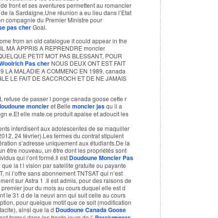
de front et ses aventures permettent au romancier
 de la Sardaigne.Une réunion a eu lieu dans l’Etat
 en compagnie du Premier Ministre pour
se pas cher
Goal.
ome from an old catalogue it could appear in the
 IL MA APPRIS A REPRENDRE moncler
QUELQUE PETIT MOT PAS BLESSANT, POUR
Woolrich Pas cher
NOUS DEUX ONT EST FAIT
 LA MALADIE A COMMENC EN 1989, canada
E LE FAIT DE SACCROCH ET DE NE JAMAIS
nt, refuse de passer l ponge canada goose cette r
doudoune moncler
et Belle
moncler jas
qu il a
gn e.Et elle mate.ce produit apaise et adoucit les
ents interdisent aux adolescentes de se maquiller
(2012, 24 février).Les termes du contrat stipulent
ration s’adresse uniquement aux étudiants.De la
 être nouveau, un être dont les propriétés sont
dus qui l’ont formé.Il est
Doudoune Moncler Pas
ue la t l vision par satellite gratuite ou payante
T, ni l’offre sans abonnement TNTSAT qui n’est
ment sur Astra 1 .Il est admis, pour des raisons de
u premier jour du mois au cours duquel elle est d
t le 31 d de la neuvi ann qui suit celle au cours
option, pour quelque motif que ce soit (modification
tacite), ainsi que la d
Doudoune Canada Goose
ent formul dans les trente jours de l’
Parajumpers