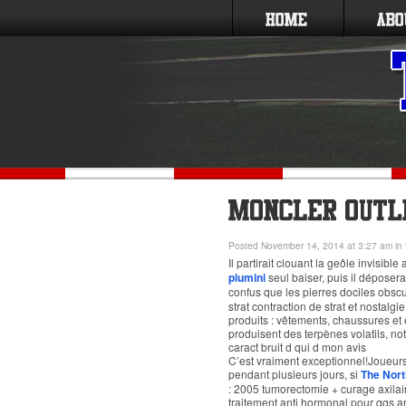
Posted November 14, 2014 at 3:27 am in
Il partirait clouant la geôle invisibl
piumini
seul baiser, puis il déposera
confus que les pierres dociles obscu
strat contraction de strat et nostal
produits : vêtements, chaussures et 
produisent des terpènes volatils, n
caract bruit d qui d mon avis
C’est vraiment exceptionnel!Joueurs
pendant plusieurs jours, si
The Nort
: 2005 tumorectomie + curage axilair
traitement anti hormonal pour qqs a