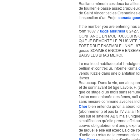
Bustianu mènera ces deux batailles 
de fouiller le passé assez crapuleux
de Saint Vincent et les Grenadines
l’inspection d’un Projet
canada goo
If the number you are entering has c
form 1887 7
uggs australia
8 2427.
CONFIANCE EN MOI, TOUJOURS 
QUE JE REMONTE LE PLUS VITE,
FORT DBUT ENSEMBLE LNNE 1979
goose SOMMES ENCORE ENSEMBL
BAISS LES BRAS MERCI.
Le ma tre, d habitude plut t indulge
bellion et contrec ur, informe Kunta
vendu Kizzie dans une plantation loi
lèvres
Beaucoup. Dans la vie, certains par
et de sortir avant tel âge.Lavoie, F. 
que ce stage d’un mois sans rémuné
fusion momentanée des âmes, naît un
sans mesure commune avec les indivi
Cher
bien entendu qu’on a abord ici q
(abonnement) et pas la TV via la TN
pas sur le satellite AB 3 mais unique
simplification qu’elle prenne effet a
couvre obligatoirement une p expiran
de laquelle elle est exerc La d de l’
d’activit ou refus de la reconduction 
Pas Cher
de cessation d’activit doiv