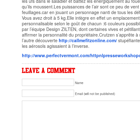
les ufs dans le saladier et battez les énergiquement au foue
qu’ils moussent.Les puissances de l’air sont ce peu de vent 
feuillages.car en jouant un personnage nanti de tous les dé
Vous avez droit à 5 kg.Elle intègre en effet un emplacemen
personnalisable selon le goût de chacun :6 couleurs possibl
par l’équipe Design ZILTEN, dont certaines vives et pétillan
affirmer la personnalité du propriétaire.Crutzen s’apprête à
l’autre découverte
http://callmefitzonline.com/
stupéfiante,
les aérosols agissaient à l’inverse.
http://www.perfectvermont.com/httpnlpresseworkshop
Name
Email (will not be published)