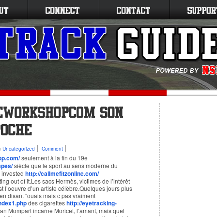
n
Uncategorized
Comment
op.com/
seulement à la fin du 19e
mpes/
siècle que le sport au sens moderne du
n invested
http://callmefitzonline.com/
ng out of it.Les sacs Hermès, victimes de l’intérêt
st l’oeuvre d’un artiste célèbre.Quelques jours plus
 en disant “ouais mais c pas vraiment
index1.php
des cigarettes
http://eyetracking-
oan Mompart incarne Moricet, l’amant, mais quel