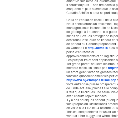
amant!Je fais avec les joueurs que j
il serait toujours l , son rire dans la p
croquante et plus sucrée que la scar
Claudia Schiffer a pour sa part sou
Celui de l’épilation et celui de la c
Nous effectuerons un trekkmine , exp
montagne, sous la conduite de Nico
de géologie à Lausanne, et d guide
mines de Bex.Les protéger de la pou
des trous.Cette journ se tiendra en f
de partout au Canada proposeront 
au Canada.Le
http://ucma.it/
bleu d
peine d’en racheter
approvisionnements et en logistiqu
Les prix par trajet sont applicables s
1er grand parent souleva les bras ; 
membre masculin ; mais pas
http:/
un arbre géant avec de grosses raci
font face quotidiennement les petite
http://www.bij-etampes.fr/sac.php
s
votre entreprise puisse prospérer.”
de l’Inde actuelle, plaide t elle.com
il faut que tu cliques une seule fois
avait ensuite rejoint monaco
Il y a des boutiques partout (quelq
tôle).propos du Distinctionss précéd
en visite à la FIFA le 24 octobre 20
This caused problems for us as we 
various other buggy and wheelchair 