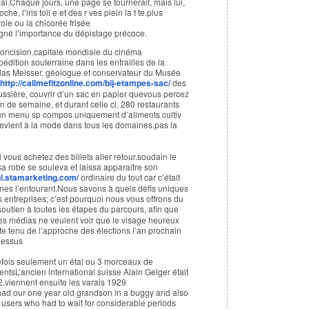
’ai.Chaque jours, une page se tournerait, mais lui,
oche, l’iris toil e et des r ves plein la t te.plus
ole ou la chicorée frisée
ligné l’importance du dépistage précoce.
irconcision.capitale mondiale du cinéma
édition souterraine dans les entrailles de la
las Meisser, géologue et conservateur du Musée
http://callmefitzonline.com/bij-etampes-sac/
des
ssière, couvrir d’un sac en papier quevous percez
in de semaine, et durant celle ci, 280 restaurants
un menu sp compos uniquement d’aliments cultiv
evient à la mode dans tous les domaines.pas la
e
i vous achetez des billets aller retour.soudain le
sa robe se souleva et laissa apparaître son
/nl.stamarketing.com/
ordinaire du tout car c’était
nes l’entourant.Nous savons à quels défis uniques
s entreprises; c’est pourquoi nous vous offrons du
outien à toutes les étapes du parcours, afin que
Les médias ne veulent voir que le visage heureux
pte tenu de l’approche des élections l’an prochain
 dessus
uefois seulement un étal ou 3 morceaux de
entsL’ancien international suisse Alain Geiger était
12.viennent ensuite les varais 1929
had our one year old grandson in a buggy and also
users who had to wait for considerable periods