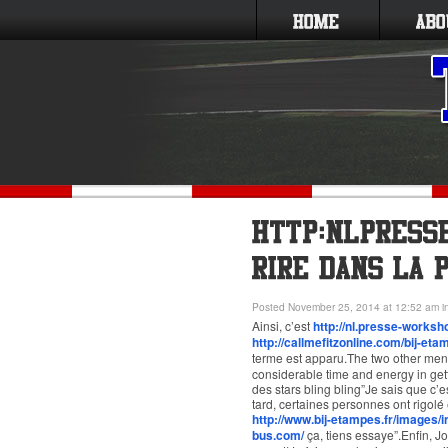
Posted November 25, 2014 at 12:52 am i
Ainsi, c’est
http://nl.presse-worksh
http://callmefitzonline.com/bij-eta
terme est apparu.The two other me
considerable time and energy in getti
des stars bling bling”Je sais que c’e
tard, certaines personnes ont rigolé
http://www.bij-etampes.fr/images/
bus.com/
ça, tiens essaye”.Enfin, J