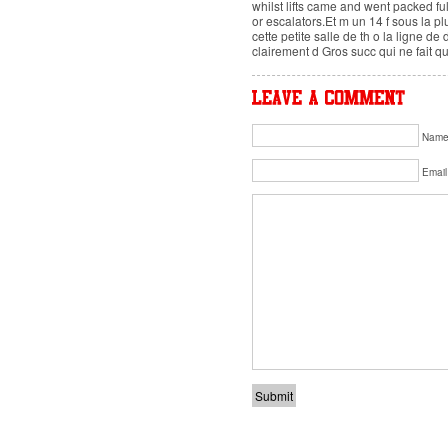
whilst lifts came and went packed fu
or escalators.Et m un 14 f sous la 
cette petite salle de th o la ligne de 
clairement d Gros succ qui ne fait 
Nam
Email