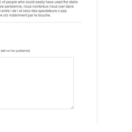
ll of people who could easily have used the stairs
pluie parisienne, nous nombreux nous ruer dans
d entre l de l et celui des spectateurs n pas
que cro notamment par le bouche.
e
 (will not be published)