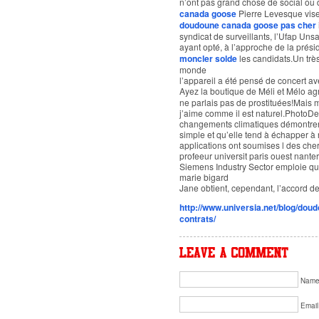
n’ont pas grand chose de social ou 
canada goose
Pierre Levesque vise
doudoune canada goose pas cher
syndicat de surveillants, l’Ufap Unsa
ayant opté, à l’approche de la prési
moncler solde
les candidats.Un trè
monde
l’appareil a été pensé de concert av
Ayez la boutique de Méli et Mélo a
ne parlais pas de prostituées!Mais m
j’aime comme il est naturel.PhotoD
changements climatiques démontrent
simple et qu’elle tend à échapper à 
applications ont soumises l des che
profeeur universit paris ouest nanter
Siemens Industry Sector emploie q
marie bigard
Jane obtient, cependant, l’accord de
http://www.universia.net/blog/dou
contrats/
Nam
Email