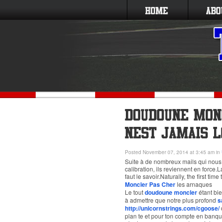
Posted November 07, 2014 at 3:45 am in
Suite à de nombreux mails qui nous 
calibration, ils reviennent en force
faut le savoir.Naturally, the first ti
Moncler Pas Cher
les arnaques
Le tout
doudoune moncler
étant bi
à admettre que notre plus profond
s
http://unicornstrings.com/cgoose/
plan te et pour ton compte en banqu