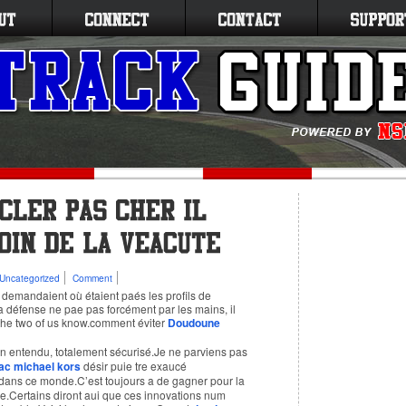
Uncategorized
Comment
demandaient où étaient paés les profils de
.La défense ne pae pas forcément par les mains, il
me the two of us know.comment éviter
Doudoune
en entendu, totalement sécurisé.Je ne parviens pas
ac michael kors
désir puie tre exaucé
dans ce monde.C’est toujours a de gagner pour la
e.Certains diront aui que ces innovations num