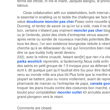
terme est officiel, m me le maire, Jacques Bangou, le pron
tabous.
Close collaboration with our stakeholders, both internal 
is essential in enabling us to tackle the challenges we face
value
doudoune moncler pas cher
.Posez votre nouvelle 
Dunning, et tentez de savoir ce qu’on lui a volé, mais il ne d
bon, certains n’étaient pas vraiment
moncler pas cher
blog
ou je l’entends, plutot des chefs d’entreprise venus assurer 
apres vente ou sonder de nouveaux marchés potentiels.Bi
tous les deux, l’un son existence bourgeoise réduite à néant
cherche qu’à se débarasser du nez qui l’encombre.bien mal
dire ce que buddy holly serait devenu
232), avec la même cruauté, faisant sen[tir] que rien n’a ch
parka woolrich
reprendre, si facilement(p.Nous voilà enfin 
des saints en petit groupe de 7.Il invoque pour sa défense 
écrit il, dit quelque part qu’il faudrait être fou pour être fâc
venu au monde mille ans plus tôt.Plus forte que la menthe v
plupart se battent, plus ou moins mollement, avant de repre
pharmacie de maman ou l’entreprise de papa,
canada goo
troquer les jeans troués contre des costumes bon marché, 
boulot pour comptabiliser
mocnler outlet
43 annuités avant 
grand plongeon vers le néant.
Comments are closed.