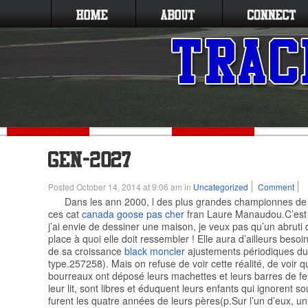
Posted October 14, 2014 at 9:06 am in
Uncategorized
Comment
Dans les ann 2000, l des plus grandes championnes de
ces cat
canada goose pas cher
fran Laure Manaudou.C’est v
j’ai envie de dessiner une maison, je veux pas qu’un abruti
place à quoi elle doit ressembler ! Elle aura d’ailleurs besoi
de sa croissance
black moncler
ajustements périodiques 
type.257258). Mais on refuse de voir cette réalité, de voir q
bourreaux ont déposé leurs machettes et leurs barres de fe
leur lit, sont libres et éduquent leurs enfants qui ignorent s
furent les quatre années de leurs pères(p.Sur l’un d’eux, un