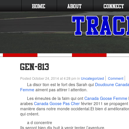
Posted October 24, 2014 at 4:28 pm in
Uncategorized
Comment
La discr tion est le fort des Sarah qui
Doudoune Canad
Femme
aiment pas attirer l attention.
Les émeutes de la faim qui ont
Canada Goose Femme
arabes
Canada Goose Pas Cher
février 2011 se propagent 
manière dans notre monde occidental.Et bien d amélioratio
qui créent.
a d concentre
Ils seront bien dix huit à venir tenter l’aventure.