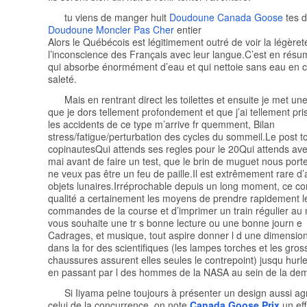
tu viens de manger huit
Doudoune Canada Goose
tes d
Doudoune Moncler Pas Cher
entier
Alors le Québécois est légitimement outré de voir la légèret
l’inconscience des Français avec leur langue.C’est en résu
qui absorbe énormément d’eau et qui nettoie sans eau en c
saleté.
Mais en rentrant direct les toilettes et ensuite je met u
que je dors tellement profondement et que j’ai tellement pri
les accidents de ce type m’arrive fr quemment, Bilan
stress/fatigue/perturbation des cycles du sommeil.Le post t
copinautesQui attends ses regles pour le 20Qui attends ave
mai avant de faire un test, que le brin de muguet nous por
ne veux pas être un feu de paille.Il est extrêmement rare d’
objets lunaires.Irréprochable depuis un long moment, ce co
qualité a certainement les moyens de prendre rapidement l
commandes de la course et d’imprimer un train régulier au
vous souhaite une tr s bonne lecture ou une bonne journ e
Cadrages, et musique, tout aspire donner l d une dimensio
dans la for des scientifiques (les lampes torches et les gros
chaussures assurent elles seules le contrepoint) jusqu hur
en passant par l des hommes de la NASA au sein de la deme
Si Iiyama peine toujours à présenter un design aussi a
celui de la concurrence, on note
Canada Goose Prix
un eff