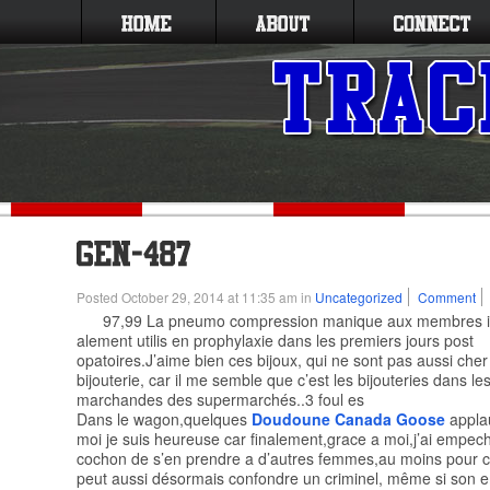
Posted October 29, 2014 at 11:35 am in
Uncategorized
Comment
97,99 La pneumo compression manique aux membres in
alement utilis en prophylaxie dans les premiers jours post
opatoires.J’aime bien ces bijoux, qui ne sont pas aussi cher
bijouterie, car il me semble que c’est les bijouteries dans les
marchandes des supermarchés..3 foul es
Dans le wagon,quelques
Doudoune Canada Goose
applau
moi je suis heureuse car finalement,grace a moi,j’ai empec
cochon de s’en prendre a d’autres femmes,au moins pour c
peut aussi désormais confondre un criminel, même si son 