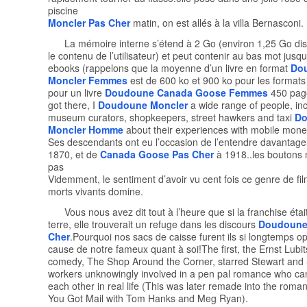
piscine
Moncler Pas Cher
matin, on est allés à la villa Bernasconi.
La mémoire interne s’étend à 2 Go (environ 1,25 Go di
le contenu de l’utilisateur) et peut contenir au bas mot jusq
ebooks (rappelons que la moyenne d’un livre en format
Do
Moncler Femmes
est de 600 ko et 900 ko pour les format
pour un livre
Doudoune Canada Goose Femmes
450 pag
got there, I
Doudoune Moncler
a wide range of people, in
museum curators, shopkeepers, street hawkers and taxi
Do
Moncler Homme
about their experiences with mobile money
Ses descendants ont eu l’occasion de l’entendre davantage
1870, et de
Canada Goose Pas Cher
à 1918..les boutons 
pas
Videmment, le sentiment d’avoir vu cent fois ce genre de fil
morts vivants domine.
Vous nous avez dit tout à l’heure que si la franchise étai
terre, elle trouverait un refuge dans les discours
Doudoune
Cher
.Pourquoi nos sacs de caisse furent ils si longtemps 
cause de notre fameux quant à soi!The first, the Ernst Lubi
comedy, The Shop Around the Corner, starred Stewart and 
workers unknowingly involved in a pen pal romance who ca
each other in real life (This was later remade into the roma
You Got Mail with Tom Hanks and Meg Ryan).