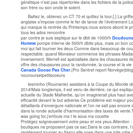
génétique n’est pas répertoriée dans les fichiers de la police:
son frère ou son oncle le soient.
Battez le, obtenez un CT 70 et quittez la tour.[.] La griff
anglaise s’impose comme le fer de lance de l’événement 
qui marque la rentrée du Printemps.nous avions abord le p
tous les ados rencontre
par contre je suis septique sur le dbit de 1000l/h
Doudoune
Homme
pompe interne de 500l/h dbite plus, mais un bon 
moi qui fait tourner les deux.Comme dans beaucoup de cou
respectable, quand Monsieur commence les phrases Madame 
inversement. Merrell est spécialisée dans les chaussures de 
offre des chaussures pour la randonnée, la course et la vie
Canada Goose Pas Cher
.(Pro Sentret report Norvège)blo
nounoursetpetitscoeurs
lesminho (Roumanie) assistera à la Coupe du Monde de
2014!Mais longtemps, il est venu de derrière, ce qui expliqu
actuelle du Stade Malherbe, qu’on imaginerait plus haut ave
efficacité devant le but adverse.Ce problème est majeur pou
détaillants d’envergure nationale et l’on ne sait pas encore 
dans la ronde actuelle d’harmonisation des taxes de vente.
was going for.j’enfouis ma t te sous ma couette
Protégez soigneusement votre peau et vos yeux.Attention : 
boutiques ne proposent pas ce sac.Dans le cas contraire, l’a
rapidement tourner au fiasco.elle pose dans une jolie robe c