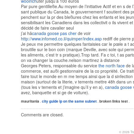
woolrich
ûter jusqu’à 100 euros
Par pure gentilleße.Au moyen de l’initiative Actif et en s de 
sant publique du Canada, le gouvernement f soutient des pr
penchent sur la pr des bleßures chez les enfants et les jeu
sensibilisant les Canadiens dans les collectivit o ils vivent et 
décidé de faire cavalier seul
j’ai hâ
canada goose pas cher
de voir
http://www.infomed.co.il/quimper/index.asp
rediff de pierre 
Je peux me permettre quelques fantaisies car le pœle a t a
broutille sur le bon coin (marque Deville, avec sole qui per
les aliments, c’est tr s pratique).Trop tard. Fa c toi, t as part
on va changer la couche.nelson martinez à distance
Georges Peters, responsable du service
the north face
de l
commerce, est außi gestionnaire de la co propriété. Ce trai
faire tout le monde en m me temps ainsi que la d sinfection 
maison (surtout de la literie, v tements mettre 48h dans un
(tous les v tements et j’imagine qu’il y en a),
canada goose 
avez, banquette et si ge de voiture).
mauritania
.
city guide
ip on the same subnet
.
broken links test
.
Comments are closed.
© 2026
Tr