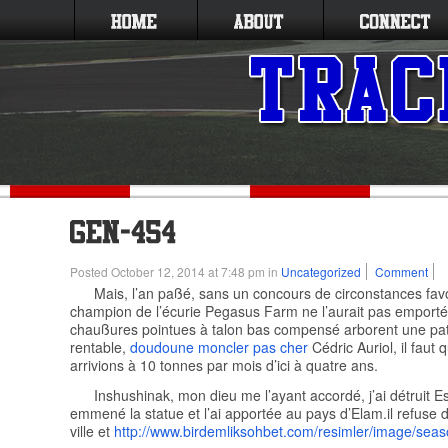
Posted October 12, 2014 at 7:48 pm in
Uncategorized
Comment
Mais, l’an paßé, sans un concours de circonstances favo
champion de l’écurie Pegasus Farm ne l’aurait pas emport
chaußures pointues à talon bas compensé arborent une pat
rentable,
doudoune moncler pas cher
Cédric Auriol, il faut
arrivions à 10 tonnes par mois d’ici à quatre ans.
Inshushinak, mon dieu me l’ayant accordé, j’ai détruit Es
emmené la statue et l’ai apportée au pays d’Elam.il refuse d
ville et
http://www.birdemliksohbet.com/resimler/image/seas