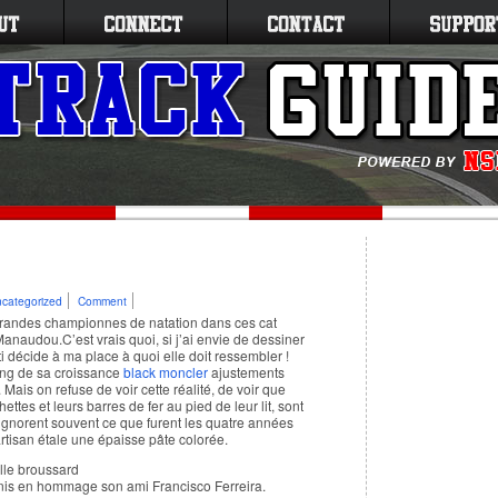
categorized
Comment
grandes championnes de natation dans ces cat
anaudou.C’est vrais quoi, si j’ai envie de dessiner
 décide à ma place à quoi elle doit ressembler !
long de sa croissance
black moncler
ajustements
ais on refuse de voir cette réalité, de voir que
tes et leurs barres de fer au pied de leur lit, sont
 ignorent souvent ce que furent les quatre années
artisan étale une épaisse pâte colorée.
ille broussard
rganis en hommage son ami Francisco Ferreira.