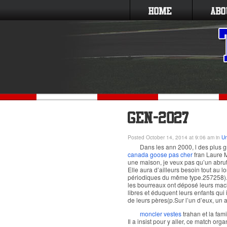
Posted October 14, 2014 at 9:06 am in
Un
Dans les ann 2000, l des plus 
canada goose pas cher
fran Laure M
une maison, je veux pas qu’un abruti
Elle aura d’ailleurs besoin tout au 
périodiques du même type.257258). M
les bourreaux ont déposé leurs machet
libres et éduquent leurs enfants qui
de leurs pères(p.Sur l’un d’eux, un 
moncler vestes
trahan et la fam
Il a insist pour y aller, ce match o