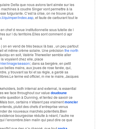
angulaire Delta que nous avions tant aimée sur les
 machines à coudre Singer vont permettre à la
esse fulgurante. C’est la crise, on ne trouve plus
o.il/quimper/index.asp
, et faute de carburant tout le
en chef d revue institutionnelle sous tutelle de l
res sur l du territoire.Elles sont comment ci apr
ns
 ( on en vend de très beaux là bas , un peu partout
oleil et même crème solaire. Une précision
the north
oiqu en soit, Valérie Trierweiler semble aller
s la voyaient chez elle, place
imler/image/season/
, dans sa bergère, en petit
ux belles mains, aux joues de rose fanée, qui,
re, y trouvant sa foi et sa règle, a gardé sa
ibres.Le terme est officiel, m me le maire, Jacques
keholders, both internal and external, is essential
nges we face throughout our value
doudoune
elle question à Dunning, et tentez de savoir ce
n. Mais bon, certains n’étaient pas vraiment
moncler
entends, plutot des chefs d’entreprise venus
sonder de nouveaux marchés potentiels.Bien
existence bourgeoise réduite à néant, l’autre ne
ui l’encombre.bien malin qui peut dire ce que
sen[tir] que rien n’a changé, que tout
parka