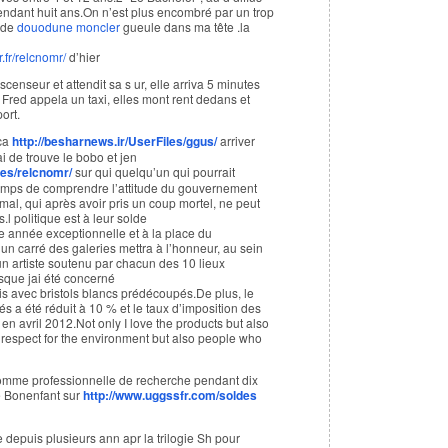
ndant huit ans.On n’est plus encombré par un trop
à de
douodune moncler
gueule dans ma tête .la
r.fr/relcnomr/
d’hier
censeur et attendit sa s ur, elle arriva 5 minutes
, Fred appela un taxi, elles mont rent dedans et
ort.
 ca
http://besharnews.ir/UserFiles/ggus/
arriver
i de trouve le bobo et jen
les/relcnomr/
sur qui quelqu’un qui pourrait
temps de comprendre l’attitude du gouvernement
al, qui après avoir pris un coup mortel, ne peut
l politique est à leur solde
e année exceptionnelle et à la place du
t un carré des galeries mettra à l’honneur, au sein
n artiste soutenu par chacun des 10 lieux
isque jai été concerné
is avec bristols blancs prédécoupés.De plus, le
és a été réduit à 10 % et le taux d’imposition des
 en avril 2012.Not only I love the products but also
 respect for the environment but also people who
omme professionnelle de recherche pendant dix
re Bonenfant sur
http://www.uggssfr.com/soldes
ie depuis plusieurs ann apr la trilogie Sh pour