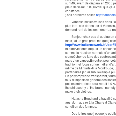
sur M6, avant de dispara en 2005 pe
plein de tissu! Et là, bordel que ça 
constance
).ses dernières selles
http://lanacolo
Vanessa mit les valises dans l’as
plus tard, elle donna les cl Vanessa
demend rent de les emmener L’a rop
Bonjour chez pas si quelqu’un
mais j’ai un gros probl me que j’essa
http://www.italiannetwork.it/UserFi
m’aider.Je tente depuis un certain 
comme la réaction normale d’un anim
s’empêcher de faire des soubresauts.
mais d’un cancer.En outre, pour cett
traditionnel focus sur un métier d’ar
même de Miniartextil à Montrouge, u
partenaires.jen ai subi lexemple pu
En polypropylène transparent, fourn
taux d’imposition général des sociét
petites entreprises sera réduit à 0 %
the philosophy of the brand, namely
make their clothes.
Natasha Bouchard a travaillé c
ans, dont quatre à la Chaire d Clai
condition des femmes.
Des lettres que j et que je publ