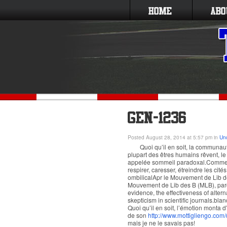
Posted August 28, 2014 at 5:57 pm in
Un
Quoi qu’il en soit, la communau
plupart des êtres humains rêvent, l
appelée sommeil paradoxal.Comme L
respirer, caresser, étreindre les ci
ombilicalApr le Mouvement de Lib d
Mouvement de Lib des B (MLB), par
evidence, the effectiveness of alter
skepticism in scientific journals.bl
Quoi qu’il en soit, l’émotion monta d’
de son
http://www.mottigliengo.com/
mais je ne le savais pas!