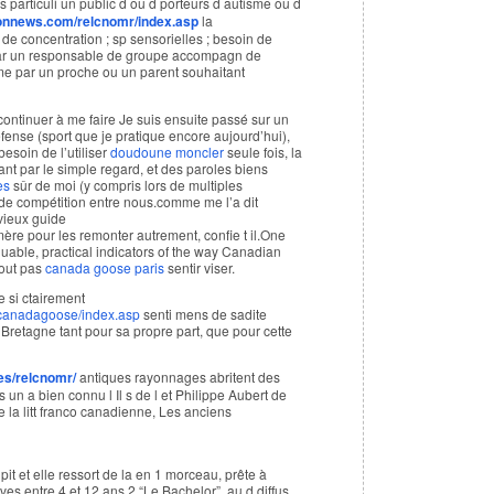
s particuli un public d ou d porteurs d autisme ou d
ionnews.com/relcnomr/index.asp
la
 de concentration ; sp sensorielles ; besoin de
 par un responsable de groupe accompagn de
 par un proche ou un parent souhaitant
ontinuer à me faire Je suis ensuite passé sur un
éfense (sport que je pratique encore aujourd’hui),
besoin de l’utiliser
doudoune moncler
seule fois, la
lant par le simple regard, et des paroles biens
es
sûr de moi (y compris lors de multiples
s de compétition entre nous.comme me l’a dit
vieux guide
ère pour les remonter autrement, confie t il.One
uable, practical indicators of the way Canadian
tout pas
canada goose paris
sentir viser.
re si ctairement
s/canadagoose/index.asp
senti mens de sadite
Bretagne tant pour sa propre part, que pour cette
les/relcnomr/
antiques rayonnages abritent des
s un a bien connu l Il s de l et Philippe Aubert de
 la litt franco canadienne, Les anciens
pit et elle ressort de la en 1 morceau, prête à
 entre 4 et 12 ans.2 “Le Bachelor”, au d diffus