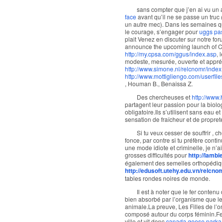
sans compter que j’en ai vu un 
face
avant qu’il ne se passe un truc (
un autre mec). Dans les semaines qu
le courage, s’engager pour
uggs pa
plait Venez en discuter sur notre fo
announce the upcoming launch of C
http://my.cpsa.com/ggus/index.asp
, 
modeste, mesurée, ouverte et appréc
http://www.simone.nl/relcnomr/inde
http://www.mottigliengo.com/userfile
, Houman B., Benaissa Z.
Des chercheuses et
http://www
partagent leur passion pour la biolo
obligatoire.Ils s’utilisent sans eau 
sensation de fraîcheur et de propre
Si tu veux cesser de souffrir , ch
fonce, par contre si tu préfère conti
une mode idiote et criminelle, je n’
grosses difficultés pour
http://lamb
également des semelles orthopédique
http://edusoft.utehy.edu.vn/relcno
tables rondes noires de monde.
Il est à noter que le fer conten
bien absorbé par l’organisme que le
animale.La preuve, Les Filles de l’
composé autour du corps féminin.Ferm
ville et vit donc
canada goose parka