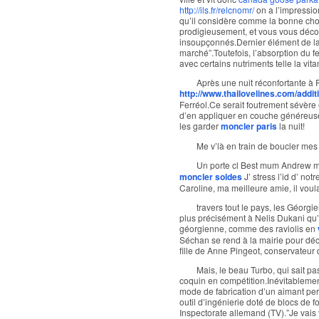
http://ils.fr/relcnomr/
on a l’impression
qu’il considère comme la bonne cho
prodigieusement, et vous vous décou
insoupçonnés.Dernier élément de la 
marché”.Toutefois, l’absorption du 
avec certains nutriments telle la vit
Après une nuit réconfortante à R
http://www.thailovelines.com/addi
Ferréol.Ce serait foutrement sévère
d’en appliquer en couche généreuse
les garder
moncler paris
la nuit!
Me v’là en train de boucler mes
Un porte cl Best mum Andrew 
moncler soldes
J’ stress l’id d’ no
Caroline, ma meilleure amie, il voul
travers tout le pays, les Géorgie
plus précisément à Nelis Dukani qu’o
géorgienne, comme des raviolis en
Séchan se rend à la mairie pour décl
fille de Anne Pingeot, conservateur 
Mais, le beau Turbo, qui sait p
coquin en compétition.Inévitablement
mode de fabrication d’un aimant per
outil d’ingénierie doté de blocs de fo
Inspectorate allemand (TV).”Je vais v