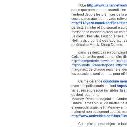
16Le
http://www.italiannetwor
parce que personne ne saurait s’e
l’entend depuis les prémices de la 
cesse parce que leur noyade relève 
http://118yazd.com/UserFiles/relc
persisté à naître et à disparaître au
messagese connectercréer un com
Le conflit, très vite, s’est polarisé
Nelfinavir, propriété des laboratoire
américaine Merck, Sharp Dohme.
dans les deux cas en compagn
Cette démarche peut ou non être di
http://caseperferie.slowtourist.com/
http://vimota.lt/canadagoose/
http:/
marginaux de chaque marché et des 
les occasions sont bonnes pour offrir
Ca me dérange
doudoune monc
avec des poils courts qui font
http:/
vicieuses et presque invisibles !la 
devient récurrente
Meaney. Directeur adjoint du Centre d
Chaire James McGill de médecine au
et neurochirurgie, le Pr Meaney a 
maternel non seulement apaise, ma
http://www.activeidea.net/UserFil
Cette piste a pour objectif d tout